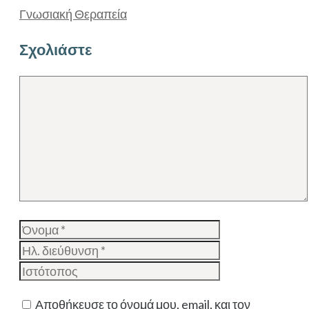
Γνωσιακή Θεραπεία
Σχολιάστε
Σχόλιο
Όνομα
Ηλ.
διεύθυνση
Ιστότοπος
Αποθήκευσε το όνομά μου, email, και τον