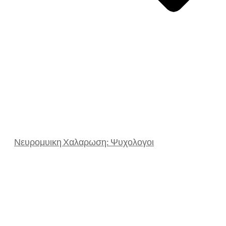
Νευρομυικη Χαλαρωση: Ψυχολογοι