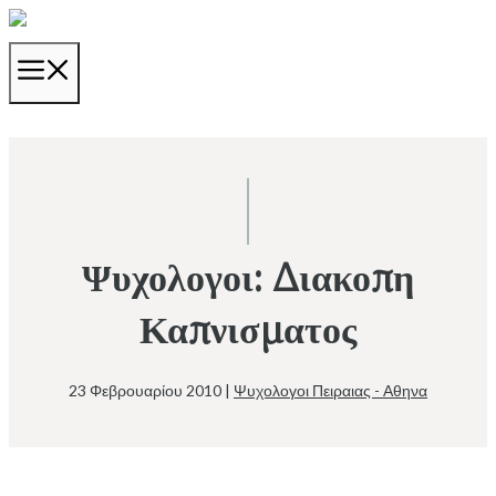
Μετάβαση
σε
ΜΕΝΟΎ
περιεχόμενο
Ψυχολογοι: Διακοπη
Καπνισματος
23 Φεβρουαρίου 2010
|
Ψυχολογοι Πειραιας - Αθηνα