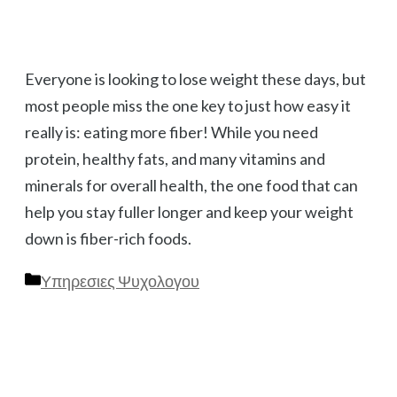
Everyone is looking to lose weight these days, but
most people miss the one key to just how easy it
really is: eating more fiber! While you need
protein, healthy fats, and many vitamins and
minerals for overall health, the one food that can
help you stay fuller longer and keep your weight
down is fiber-rich foods.
Κατηγορίες
Υπηρεσιες Ψυχολογου
Πλοήγηση
άρθρων