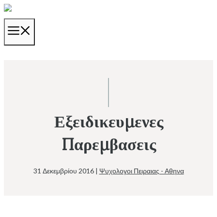
Μετάβαση
σε
ΜΕΝΟΎ
περιεχόμενο
Εξειδικευμενες
Παρεμβασεις
31 Δεκεμβρίου 2016
|
Ψυχολογοι Πειραιας - Αθηνα