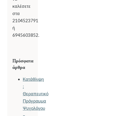
καλέσετε
στα
2104523791
ή
6945603852.
Πρόσφατα
άρθρα
Κατάθλιψη
:
Θεραπευτικό
Πρόγραμμα
Ψυχολόγου
–