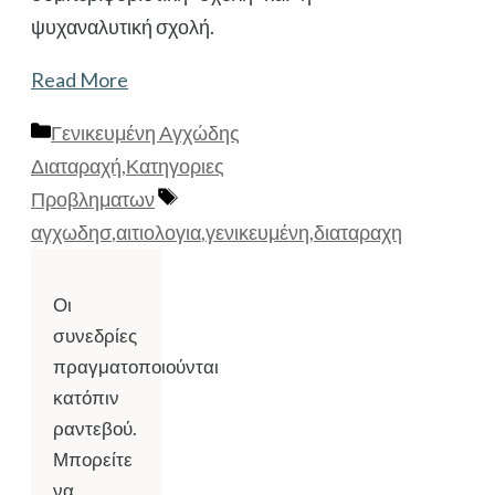
ψυχαναλυτική σχολή.
Read More
Κατηγορίες
Γενικευμένη Αγχώδης
Διαταραχή
,
Κατηγοριες
Ετικέτες
Προβληματων
αγχωδησ
,
αιτιολογια
,
γενικευμένη
,
διαταραχη
Οι
συνεδρίες
πραγματοποιούνται
κατόπιν
ραντεβού.
Μπορείτε
να