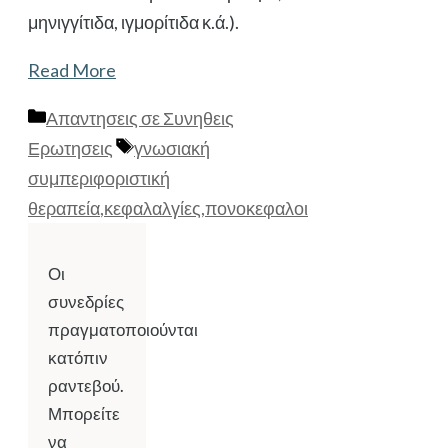
μηνιγγίτιδα, ιγμορίτιδα κ.ά.).
Read More
Κατηγορίες
Απαντησεις σε Συνηθεις
Ετικέτες
Ερωτησεις
γνωσιακή
συμπεριφοριστική
θεραπεία
,
κεφαλαλγίες
,
πονοκεφαλοι
Οι
συνεδρίες
πραγματοποιούνται
κατόπιν
ραντεβού.
Μπορείτε
να