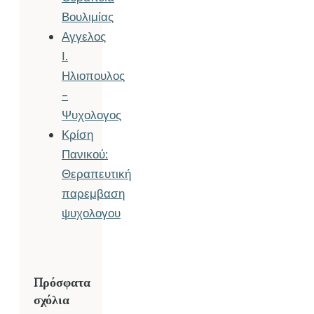
Βουλιμίας
Αγγελος
Ι.
Ηλιοπουλος
–
Ψυχολογος
Κρίση
Πανικού:
Θεραπευτική
παρεμβαση
ψυχολογου
Πρόσφατα
σχόλια