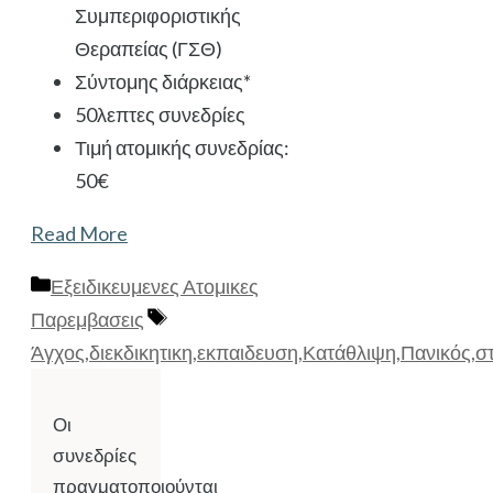
Συμπεριφοριστικής
Θεραπείας (ΓΣΘ)
Σύντομης διάρκειας*
50λεπτες συνεδρίες
Τιμή ατομικής συνεδρίας:
50€
Read More
Κατηγορίες
Εξειδικευμενες Ατομικες
Ετικέτες
Παρεμβασεις
Άγχος
,
διεκδικητικη
,
εκπαιδευση
,
Κατάθλιψη
,
Πανικός
,
σ
Οι
συνεδρίες
πραγματοποιούνται