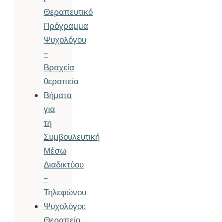
Θεραπευτικό
Πρόγραμμα
Ψυχολόγου
–
Βραχεία
θεραπεία
Βήματα
για
τη
Συμβουλευτική
Μέσω
Διαδικτύου
–
Τηλεφώνου
Ψυχολόγοι:
Θεραπεία