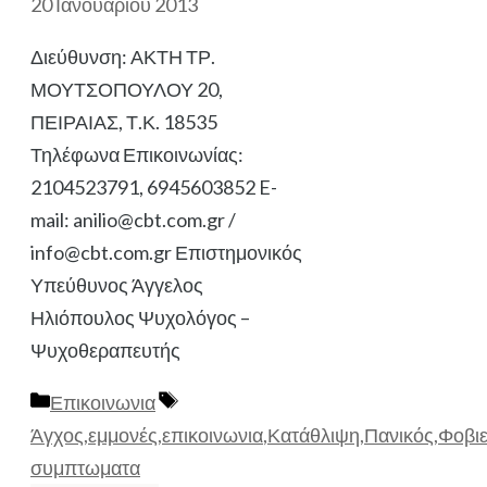
20 Ιανουαρίου 2013
Διεύθυνση: ΑΚΤΗ ΤΡ.
ΜΟΥΤΣΟΠΟΥΛΟΥ 20,
ΠΕΙΡΑΙΑΣ, Τ.Κ. 18535
Τηλέφωνα Επικοινωνίας:
2104523791, 6945603852 E-
mail: anilio@cbt.com.gr /
info@cbt.com.gr Επιστημονικός
Υπεύθυνος Άγγελος
Ηλιόπουλος Ψυχολόγος –
Ψυχοθεραπευτής
Κατηγορίες
Ετικέτες
Επικοινωνια
Άγχος
,
εμμονές
,
επικοινωνια
,
Κατάθλιψη
,
Πανικός
,
Φοβιε
συμπτωματα