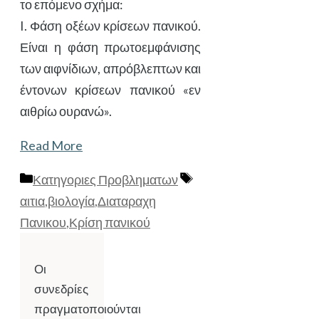
το επόμενο σχήμα:
I. Φάση οξέων κρίσεων πανικού.
Είναι η φάση πρωτοεμφάνισης
των αιφνίδιων, απρόβλεπτων και
έντονων κρίσεων πανικού «εν
αιθρίω ουρανώ».
Read More
Κατηγορίες
Ετικέτες
Κατηγοριες Προβληματων
αιτια
,
βιολογία
,
Διαταραχη
Πανικου
,
Κρίση πανικού
Οι
συνεδρίες
πραγματοποιούνται