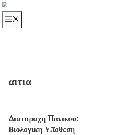
Μετάβαση
σε
ΜΕΝΟΎ
περιεχόμενο
αιτια
Διαταραχη Πανικου:
Βιολογικη Υποθεση