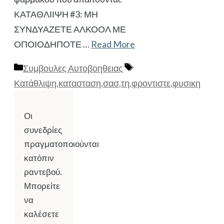
ΚΑΤΑΘΛΙΙΨΗ #3: ΜΗ
ΣΥΝΔΥΑΖΕΤΕ ΑΛΚΟΟΛ ΜΕ
ΟΠΟΙΟΔΗΠΟΤΕ …
Read More
Κατηγορίες
Ετικέτες
Συμβουλες Αυτοβοηθειας
Κατάθλιψη
,
κατασταση
,
σασ
,
τη
,
φροντιστε
,
φυσικη
Οι
συνεδρίες
πραγματοποιούνται
κατόπιν
ραντεβού.
Μπορείτε
να
καλέσετε