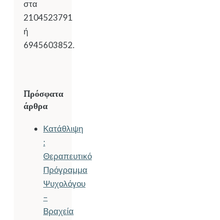
στα
2104523791
ή
6945603852.
Πρόσφατα
άρθρα
Κατάθλιψη
:
Θεραπευτικό
Πρόγραμμα
Ψυχολόγου
–
Βραχεία